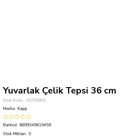
Yuvarlak Çelik Tepsi 36 cm
Stok Kodu
30703805
Marka
:
Kapp
Barkod
:
8699349619459
Stok Miktarı
:
0