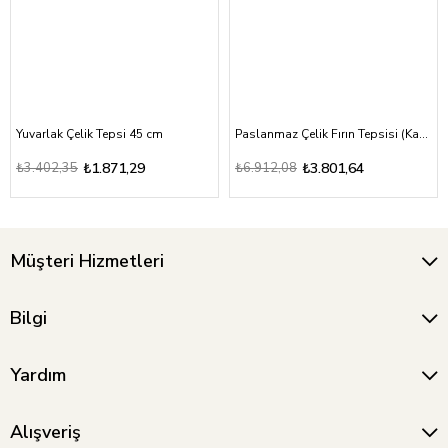
Yuvarlak Çelik Tepsi 45 cm
Paslanmaz Çelik Fırın Tepsisi (Kapaksız) 40x60x10 cm
₺3.402,35
₺1.871,29
₺6.912,08
₺3.801,64
Müşteri Hizmetleri
Bilgi
Yardım
Alışveriş