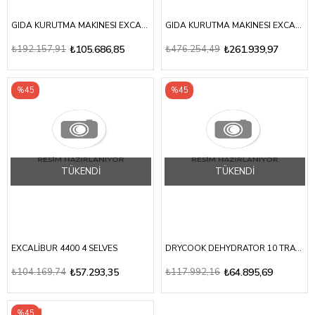
GIDA KURUTMA MAKINESI EXCALIBUR DIJITAL EE, 10 TEPSILI
GIDA KURUTMA MAKINESI EXCALIBUR PRO EXC10EL, 10 TEPSILI
₺192.157,91
₺105.686,85
₺476.254,49
₺261.939,97
%45
%45
TÜKENDI
TÜKENDI
EXCALİBUR 4400 4 SELVES
DRYCOOK DEHYDRATOR 10 TRAYS
₺104.169,74
₺57.293,35
₺117.992,16
₺64.895,69
%45