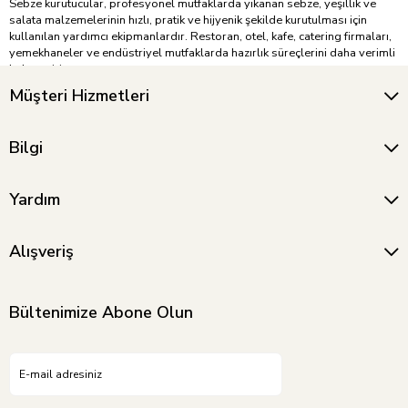
Sebze kurutucular, profesyonel mutfaklarda yıkanan sebze, yeşillik ve
salata malzemelerinin hızlı, pratik ve hijyenik şekilde kurutulması için
kullanılan yardımcı ekipmanlardır. Restoran, otel, kafe, catering firmaları,
yemekhaneler ve endüstriyel mutfaklarda hazırlık süreçlerini daha verimli
hale getirir.
Müşteri Hizmetleri
Marul, roka, maydanoz, dereotu, nane, kıvırcık, ıspanak ve benzeri
yeşilliklerin fazla suyunun alınmasına yardımcı olur. Bu sayede salata ve
garnitür hazırlıklarında ürünlerin daha taze, diri ve kullanıma hazır kalması
Bilgi
sağlanır. Ayrıca fazla suyun uzaklaştırılması, sosların sebzelere daha
dengeli tutunmasına ve sunum kalitesinin artmasına katkı sağlar.
Dayanıklı yapıları, pratik kullanım özellikleri ve profesyonel mutfak
Yardım
ihtiyaçlarına uygun tasarımları sayesinde sebze kurutucular yoğun
kullanıma uygundur. Mutfak hazırlık süreçlerinde zaman kazanmak ve
daha düzenli bir çalışma akışı oluşturmak için sebze kurutucu modellerini
Alışveriş
inceleyebilirsiniz.
Bültenimize Abone Olun