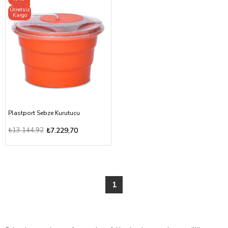
Ücretsiz
Kargo
Plastport Sebze Kurutucu
₺13.144,92
₺7.229,70
1