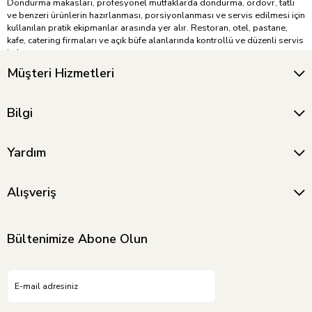
Dondurma makasları, profesyonel mutfaklarda dondurma, ordövr, tatlı
ve benzeri ürünlerin hazırlanması, porsiyonlanması ve servis edilmesi için
kullanılan pratik ekipmanlar arasında yer alır. Restoran, otel, pastane,
kafe, catering firmaları ve açık büfe alanlarında kontrollü ve düzenli servis
imkanı sunar.
Müşteri Hizmetleri
Bu kategoride farklı ölçü seçeneklerine sahip çelik dondurma makası
modelleri ve dondurma kaşığı yer alır. Dondurma makasları; dondurma,
meze, ordövr, tatlı ve soğuk sunum ürünlerinin hijyenik şekilde alınmasına
Bilgi
ve servis edilmesine yardımcı olur. Farklı uzunluk seçenekleri sayesinde
kullanım alanına ve servis ihtiyacına göre uygun model tercih edilebilir.
Dayanıklı çelik yapısı, kolay temizlenebilir yüzeyi ve profesyonel
Yardım
kullanıma uygun tasarımıyla dondurma makasları yoğun işletme
temposuna uyum sağlar. Servis sırasında ürünlerin daha pratik, kontrollü
ve estetik şekilde sunulması için farklı model seçeneklerini
Alışveriş
inceleyebilirsiniz.
Bültenimize Abone Olun