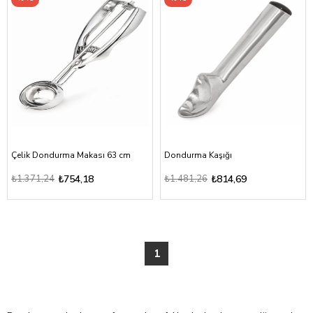
Çelik Dondurma Makası 63 cm
Dondurma Kaşığı
₺1.371,24
₺754,18
₺1.481,26
₺814,69
1