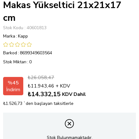
Makas Yükseltici 21x21x17
cm
Stok Kodu
40601813
Marka
:
Kapp
Barkod
:
8699349603564
Stok Miktarı
:
0
₺26.058,47
%
45
₺11.943,46
+ KDV
İndirim
₺14.332,15
KDV Dahil
₺1.526,73
`den başlayan taksitlerle
Stok Bulunmamaktadır.