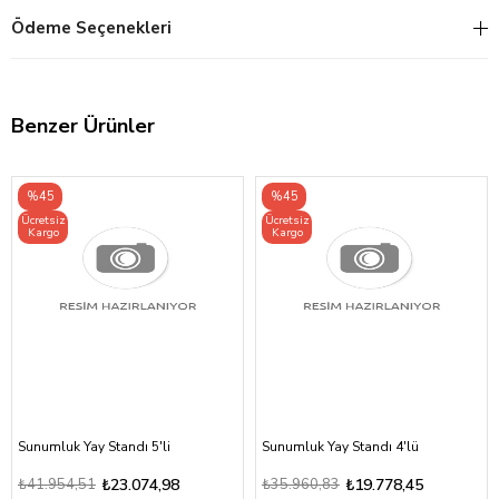
Ödeme Seçenekleri
Benzer Ürünler
%45
%45
Ücretsiz
Ücretsiz
Kargo
Kargo
Sunumluk Yay Standı 5'li
Sunumluk Yay Standı 4'lü
₺41.954,51
₺23.074,98
₺35.960,83
₺19.778,45