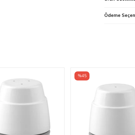
Ödeme Seçene
%45