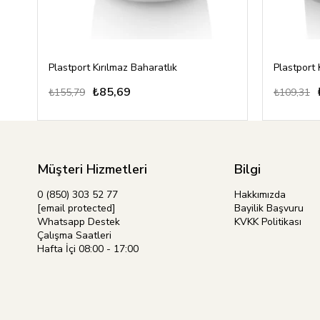
Plastport Kırılmaz Baharatlık
Plastport 
₺85,69
₺155,79
₺109,31
Müşteri Hizmetleri
Bilgi
0 (850) 303 52 77
Hakkımızda
[email protected]
Bayilik Başvuru
Whatsapp Destek
KVKK Politikası
Çalışma Saatleri
Hafta İçi 08:00 - 17:00