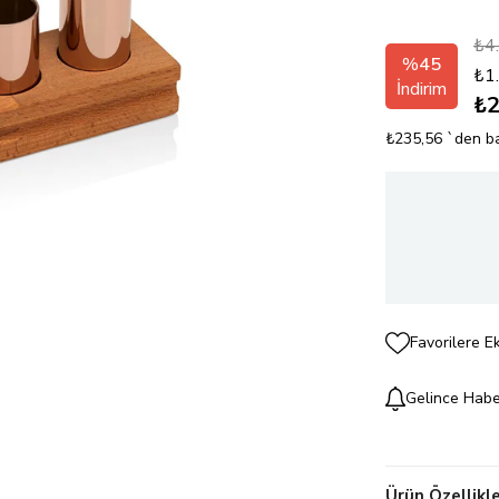
₺4
%
45
₺1
İndirim
₺2
₺235,56
`den ba
Favorilere E
Gelince Habe
Ürün Özellikle