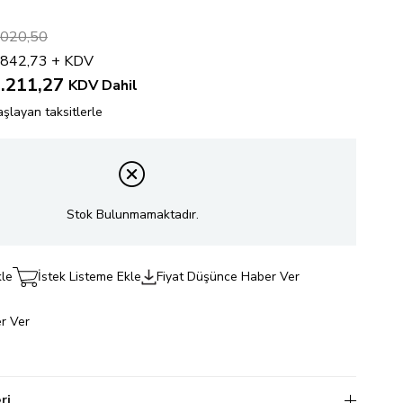
.020,50
.842,73
+ KDV
.211,27
KDV Dahil
şlayan taksitlerle
Stok Bulunmamaktadır.
kle
İstek Listeme Ekle
Fiyat Düşünce Haber Ver
r Ver
ri