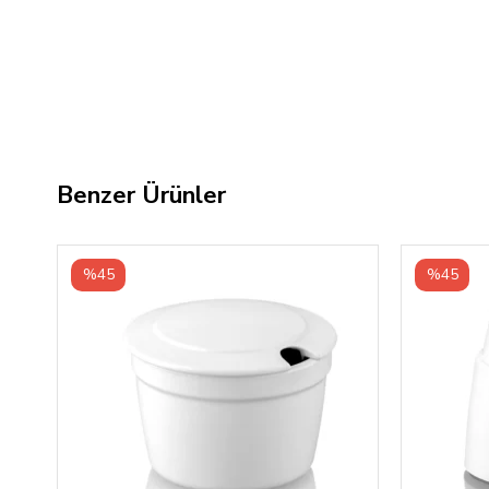
Benzer Ürünler
%45
%45