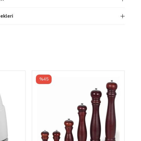
kleri
%45