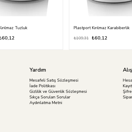
Kırılmaz Tuzluk
Plastport Kırılmaz Karabiberlik
₺60,12
₺60,12
₺109,31
Yardım
Alı
Mesafeli Satış Sözleşmesi
Hes
İade Politikası
Kayıt
Gizlilik ve Güvenlik Sözleşmesi
Şifr
Sıkça Sorulan Sorular
Sipar
Aydınlatma Metni