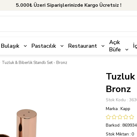
5.000₺ Üzeri Siparişlerinizde Kargo Ücretsiz !
Açık
Bulaşık
Pastacılık
Restaurant
İ
Büfe
Tuzluk & Biberlik Standlı Set - Bronz
Tuzluk 
Bronz
Stok Kodu
363
Marka
:
Kapp
Barkod
:
869934
Stok Miktarı
:
0