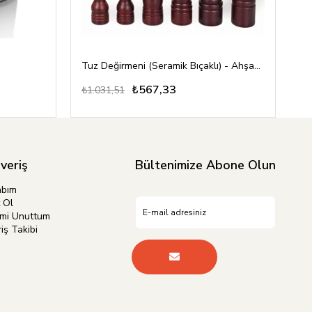
Tuz Değirmeni (Seramik Bıçaklı) - Ahşap 13 cm
₺567,33
₺1.031,51
₺1
şveriş
Bültenimize Abone Olun
abım
 Ol
emi Unuttum
iş Takibi