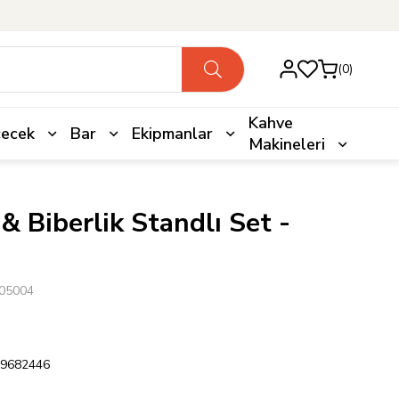
0
Kahve
çecek
Bar
Ekipmanlar
Makineleri
& Biberlik Standlı Set -
05004
9682446