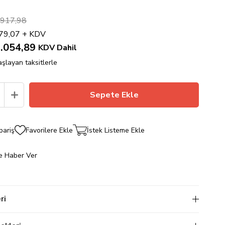
.917,98
79,07
+ KDV
.054,89
KDV Dahil
şlayan taksitlerle
pariş
Favorilere Ekle
İstek Listeme Ekle
e Haber Ver
ri