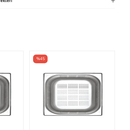
kleri
%45