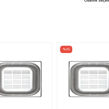
Ödeme Seçene
%45