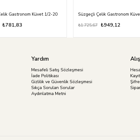
Çelik Gastronom Küvet 1/2-20
Süzgeçli Çelik Gastronom Küve
₺781,83
₺949,12
₺1.725,67
Yardım
Alı
Mesafeli Satış Sözleşmesi
Hes
İade Politikası
Kayıt
Gizlilik ve Güvenlik Sözleşmesi
Şifr
Sıkça Sorulan Sorular
Sipar
Aydınlatma Metni