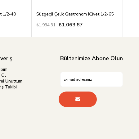
t 1/2-40
Süzgeçli Çelik Gastronom Küvet 1/2-65
Sü
₺1.063,87
₺1.934,31
₺2
şveriş
Bültenimize Abone Olun
abım
 Ol
emi Unuttum
iş Takibi