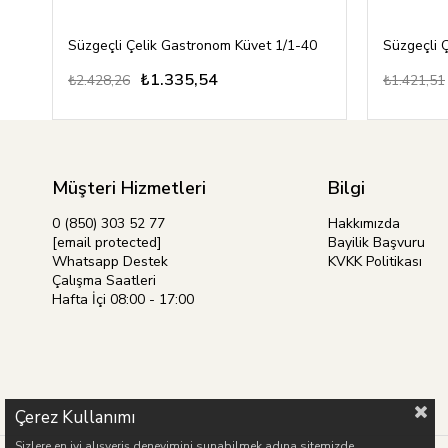
Süzgeçli Çelik Gastronom Küvet 1/1-40
Süzgeçli 
₺1.335,54
₺2.428,26
₺1.421,51
Müşteri Hizmetleri
Bilgi
0 (850) 303 52 77
Hakkımızda
[email protected]
Bayilik Başvuru
Whatsapp Destek
KVKK Politikası
Çalışma Saatleri
Hafta İçi 08:00 - 17:00
Çerez Kullanımı
Sizlere en iyi alışveriş deneyimini sunabilmek adına sitemizde