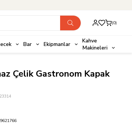
0
Kahve
çecek
Bar
Ekipmanlar
Makineleri
maz Çelik Gastronom Kapak
23314
9621766