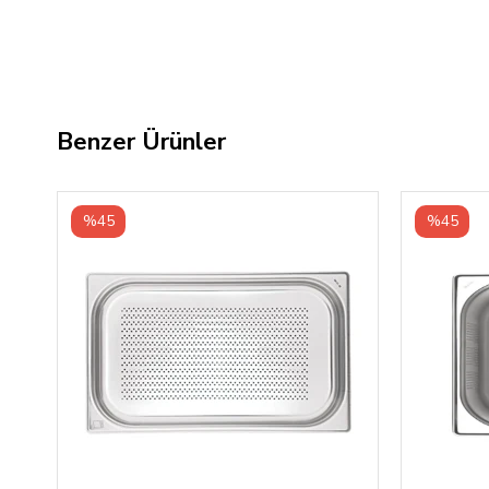
Benzer Ürünler
%45
%45