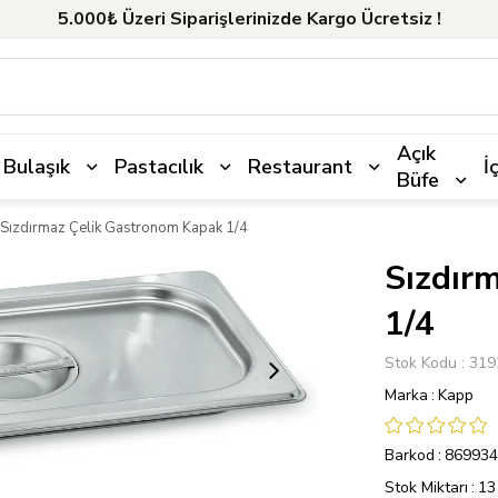
5.000₺ Üzeri Siparişlerinizde Kargo Ücretsiz !
Açık
Bulaşık
Pastacılık
Restaurant
İ
Büfe
Sızdırmaz Çelik Gastronom Kapak 1/4
Sızdır
1/4
Stok Kodu
319
Marka
:
Kapp
Barkod
:
869934
Stok Miktarı
:
13