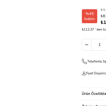
₺1
%
45
₺8
İndirim
₺1
₺112,37
`den ba
Telefonla Si
Fiyat Düşünc
Ürün Özellikle