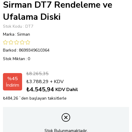
Sirman DT7 Rendeleme ve
Ufalama Diski
Stok Kodu
DT7
Marka
:
Sirman
Barkod
:
8699349610364
Stok Miktarı
:
0
₺8.265,35
%
45
₺3.788,29
+ KDV
İndirim
₺4.545,94
KDV Dahil
₺484,26
`den başlayan taksitlerle
Stok Bulunmamaktadır.