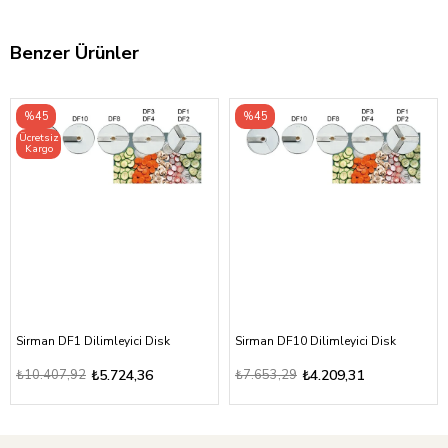
Benzer Ürünler
%45
%45
Ücretsiz
Kargo
Sirman DF1 Dilimleyici Disk
Sirman DF10 Dilimleyici Disk
₺10.407,92
₺5.724,36
₺7.653,29
₺4.209,31