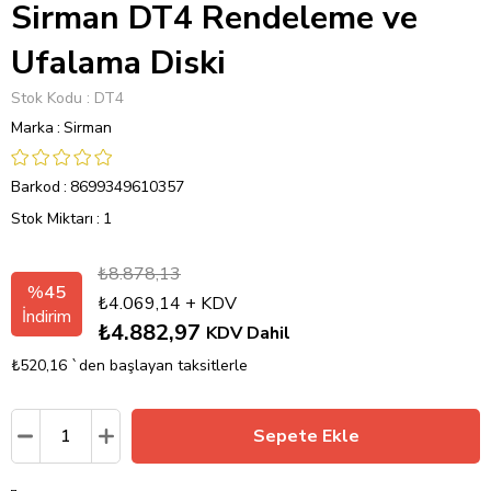
Sirman DT4 Rendeleme ve
Ufalama Diski
Stok Kodu
DT4
Marka
:
Sirman
Barkod
:
8699349610357
Stok Miktarı
:
1
₺8.878,13
%
45
₺4.069,14
+ KDV
İndirim
₺4.882,97
KDV Dahil
₺520,16
`den başlayan taksitlerle