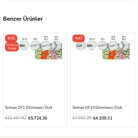
Benzer Ürünler
%45
%45
Ücretsiz
Kargo
Sirman DF1 Dilimleyici Disk
Sirman DF10 Dilimleyici Disk
₺10.407,92
₺5.724,36
₺7.653,29
₺4.209,31