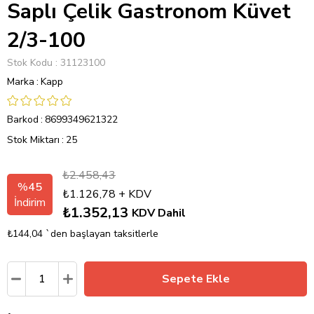
Saplı Çelik Gastronom Küvet
2/3-100
Stok Kodu
31123100
Marka
:
Kapp
Barkod
:
8699349621322
Stok Miktarı
:
25
₺2.458,43
%
45
₺1.126,78
+ KDV
İndirim
₺1.352,13
KDV Dahil
₺144,04
`den başlayan taksitlerle