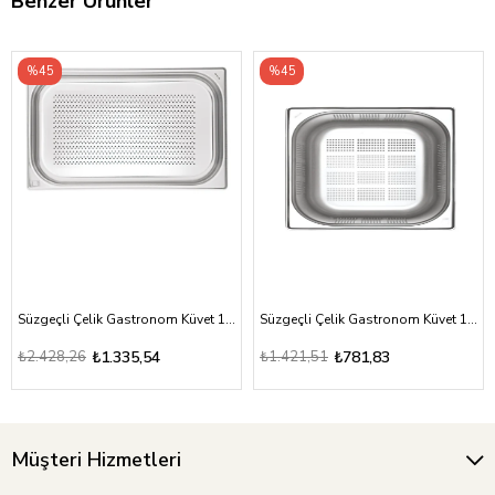
Benzer Ürünler
%45
%45
Süzgeçli Çelik Gastronom Küvet 1/1-40
Süzgeçli Çelik Gastronom Küvet 1/2-20
₺2.428,26
₺1.335,54
₺1.421,51
₺781,83
Müşteri Hizmetleri