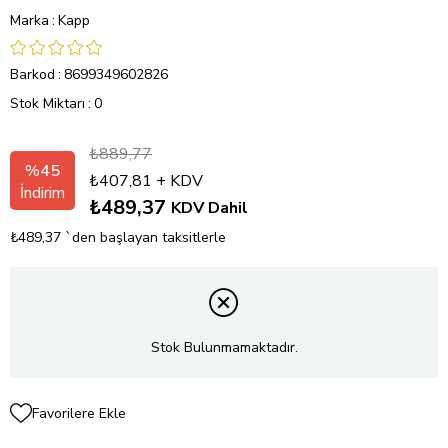
Marka
:
Kapp
Barkod
:
8699349602826
Stok Miktarı
:
0
₺889,77
%
45
₺407,81
+ KDV
İndirim
₺489,37
KDV Dahil
₺489,37
`den başlayan taksitlerle
Stok Bulunmamaktadır.
Favorilere Ekle