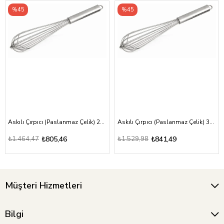
%45
%45
Askılı Çırpıcı (Paslanmaz Çelik) 25 cm
Askılı Çırpıcı (Paslanmaz Çelik) 30 cm
₺1.464,47
₺805,46
₺1.529,98
₺841,49
Müşteri Hizmetleri
Bilgi