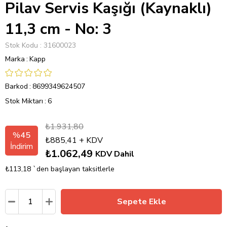
Pilav Servis Kaşığı (Kaynaklı)
11,3 cm - No: 3
Stok Kodu
31600023
Marka
:
Kapp
Barkod
:
8699349624507
Stok Miktarı
:
6
₺1.931,80
%
45
₺885,41
+ KDV
İndirim
₺1.062,49
KDV Dahil
₺113,18
`den başlayan taksitlerle