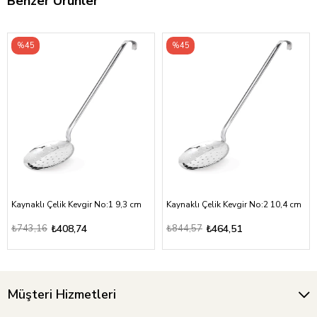
Benzer Ürünler
%45
%45
Kaynaklı Çelik Kevgir No:1 9,3 cm
Kaynaklı Çelik Kevgir No:2 10,4 cm
₺743,16
₺408,74
₺844,57
₺464,51
Müşteri Hizmetleri