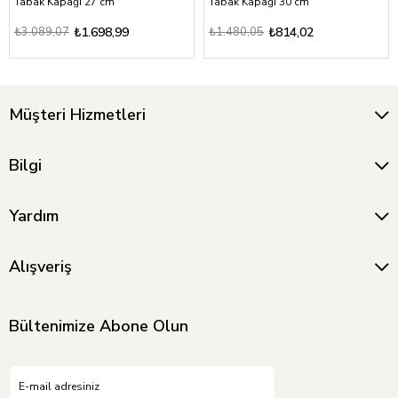
Tabak Kapağı 27 cm
Tabak Kapağı 30 cm
₺3.089,07
₺1.698,99
₺1.480,05
₺814,02
Müşteri Hizmetleri
Bilgi
Yardım
Alışveriş
Bültenimize Abone Olun