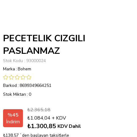
PECETELIK CIZGILI
PASLANMAZ
Stok Kodu
93000024
Marka
:
Bohem
Barkod
:
8699349664251
Stok Miktarı
:
0
₺2.365,18
%
45
₺1.084,04
+ KDV
İndirim
₺1.300,85
KDV Dahil
₺138,57
`den başlayan taksitlerle