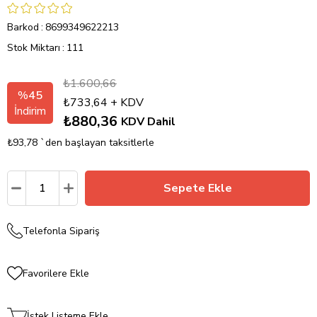
Barkod
:
8699349622213
Stok Miktarı
:
111
₺1.600,66
%
45
₺733,64
+ KDV
İndirim
₺880,36
KDV Dahil
₺93,78
`den başlayan taksitlerle
Telefonla Sipariş
Favorilere Ekle
İstek Listeme Ekle