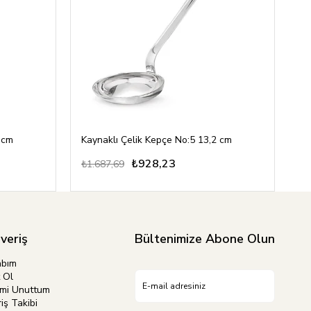
 cm
Kaynaklı Çelik Kepçe No:5 13,2 cm
Ka
₺928,23
₺1.687,69
₺4
şveriş
Bültenimize Abone Olun
abım
 Ol
emi Unuttum
iş Takibi