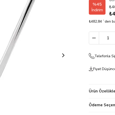
₺8
%
45
₺4
İndirim
₺4
₺482,84
`den ba
Telefonla Si
Fiyat Düşünc
Ürün Özellikle
Ödeme Seçene