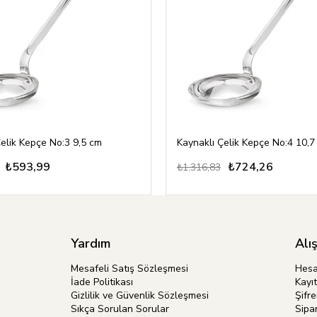
Çelik Kepçe No:3 9,5 cm
Kaynaklı Çelik Kepçe No:4 10,7
₺593,99
₺724,26
₺1.316,83
Yardım
Alı
Mesafeli Satış Sözleşmesi
Hes
İade Politikası
Kayıt
Gizlilik ve Güvenlik Sözleşmesi
Şifr
Sıkça Sorulan Sorular
Sipar