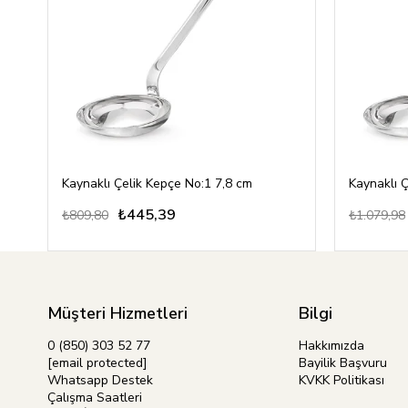
Kaynaklı Çelik Kepçe No:1 7,8 cm
Kaynaklı 
₺445,39
₺809,80
₺1.079,98
Müşteri Hizmetleri
Bilgi
0 (850) 303 52 77
Hakkımızda
[email protected]
Bayilik Başvuru
Whatsapp Destek
KVKK Politikası
Çalışma Saatleri