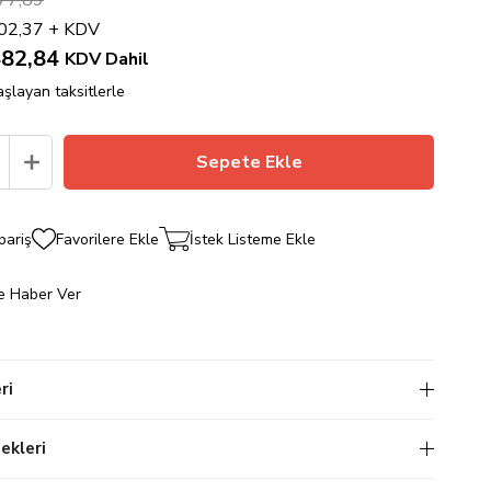
77,89
02,37
+ KDV
82,84
KDV Dahil
şlayan taksitlerle
pariş
Favorilere Ekle
İstek Listeme Ekle
e Haber Ver
ri
kleri