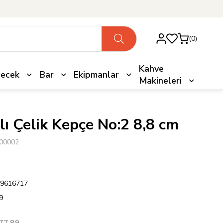
0
Kahve
çecek
Bar
Ekipmanlar
Makineleri
ı Çelik Kepçe No:2 8,8 cm
00002
9616717
9