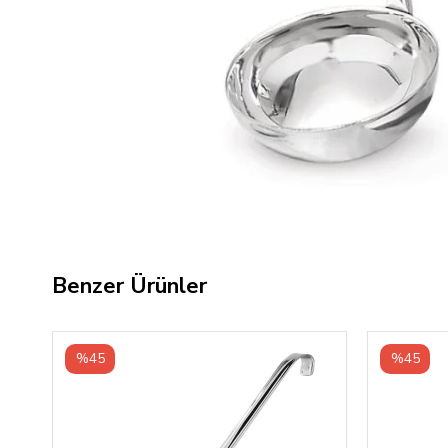
Benzer Ürünler
%45
%45