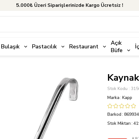
5.000₺ Üzeri Siparişlerinizde Kargo Ücretsiz !
Açık
Bulaşık
Pastacılık
Restaurant
İ
Büfe
Kaynakl
Stok Kodu
315
Marka
:
Kapp
Barkod
:
869934
Stok Miktarı
:
41