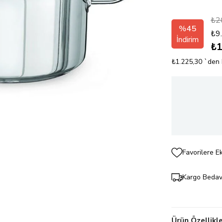
₺2
%
45
₺9
İndirim
₺1
₺1.225,30
`den 
Favorilere E
Kargo Beda
Ürün Özellikle