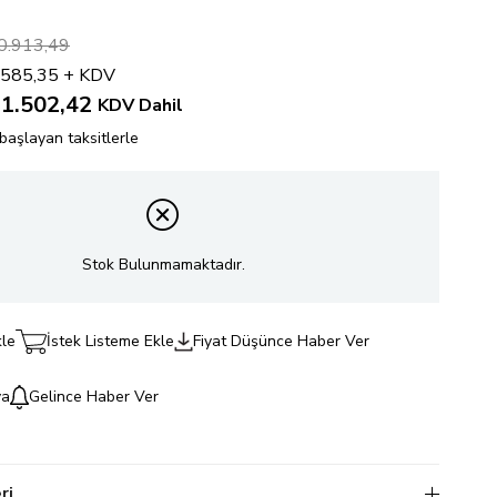
0.913,49
.585,35
+ KDV
1.502,42
KDV Dahil
başlayan taksitlerle
Stok Bulunmamaktadır.
kle
İstek Listeme Ekle
Fiyat Düşünce Haber Ver
va
Gelince Haber Ver
ri