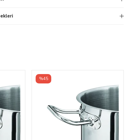
kleri
%45