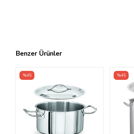
Benzer Ürünler
%45
%45