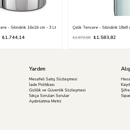
ere - Silindirik 16x16 cm - 3 Lt
Çelik Tencere - Silindirik 18x8 
₺1.744,14
₺1.583,82
₺2.879,68
Yardım
Alı
Mesafeli Satış Sözleşmesi
Hes
İade Politikası
Kayıt
Gizlilik ve Güvenlik Sözleşmesi
Şifr
Sıkça Sorulan Sorular
Sipar
Aydınlatma Metni