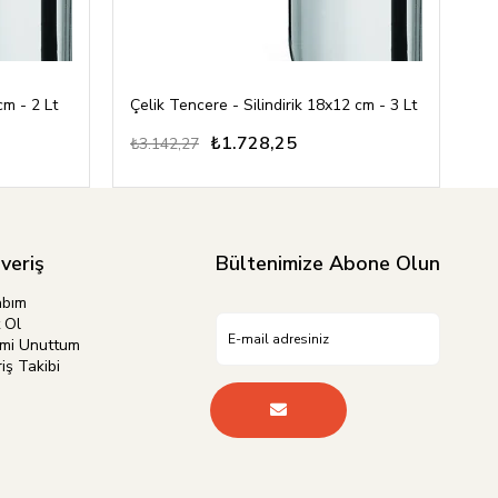
cm - 2 Lt
Çelik Tencere - Silindirik 18x12 cm - 3 Lt
₺1.728,25
₺3.142,27
₺3
şveriş
Bültenimize Abone Olun
abım
 Ol
emi Unuttum
iş Takibi