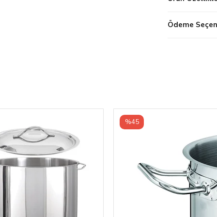
Ödeme Seçene
%45