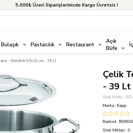
5.000₺ Üzeri Siparişlerinizde Kargo Ücretsiz !
Açık
Bulaşık
Pastacılık
Restaurant
İ
Büfe
cere - Silindirik 50x20 cm - 39 Lt
Çelik T
- 39 Lt
Stok Kodu
301
Marka
:
Kapp
Barkod
:
869934
Stok Miktarı
:
0