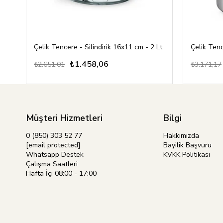
Çelik Tencere - Silindirik 16x11 cm - 2 Lt
Çelik Tenc
₺1.458,06
₺2.651,01
₺3.171,17
Müşteri Hizmetleri
Bilgi
0 (850) 303 52 77
Hakkımızda
[email protected]
Bayilik Başvuru
Whatsapp Destek
KVKK Politikası
Çalışma Saatleri
Hafta İçi 08:00 - 17:00