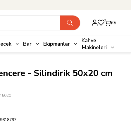
0
Kahve
çecek
Bar
Ekipmanlar
Makineleri
encere - Silindirik 50x20 cm
45020
9618797