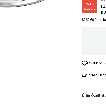
₺4
%
45
₺2
İndirim
₺2
₺269,69
`den ba
Favorilere E
Gelince Habe
Ürün Özellikle