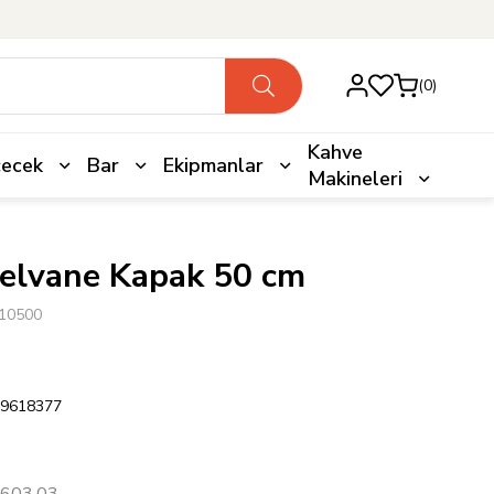
0
Kahve
çecek
Bar
Ekipmanlar
Makineleri
Helvane Kapak 50 cm
10500
9618377