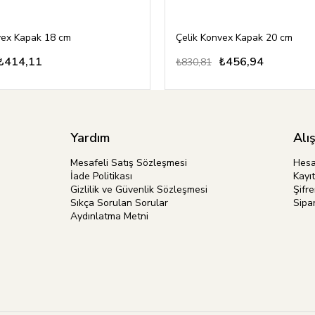
vex Kapak 18 cm
Çelik Konvex Kapak 20 cm
₺414,11
₺456,94
₺830,81
Yardım
Alı
Mesafeli Satış Sözleşmesi
Hes
İade Politikası
Kayıt
Gizlilik ve Güvenlik Sözleşmesi
Şifr
Sıkça Sorulan Sorular
Sipar
Aydınlatma Metni