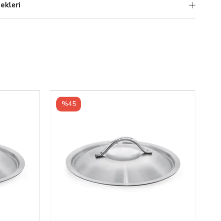
kleri
%45