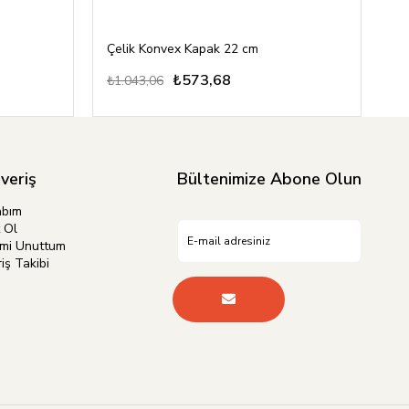
Çelik Konvex Kapak 22 cm
Çe
₺573,68
₺1.043,06
₺1
şveriş
Bültenimize Abone Olun
abım
 Ol
emi Unuttum
iş Takibi