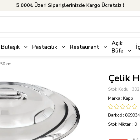
5.000₺ Üzeri Siparişlerinizde Kargo Ücretsiz !
Açık
Bulaşık
Pastacılık
Restaurant
İ
Büfe
 50 cm
Çelik 
Stok Kodu
302
Marka
:
Kapp
Barkod
:
869934
Stok Miktarı
:
0