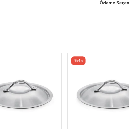
Ödeme Seçene
%45