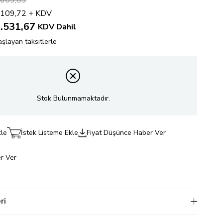
.603,03
.109,72
+ KDV
.531,67
KDV Dahil
şlayan taksitlerle
Stok Bulunmamaktadır.
kle
İstek Listeme Ekle
Fiyat Düşünce Haber Ver
r Ver
ri