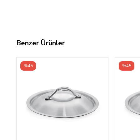
Benzer Ürünler
%45
%45