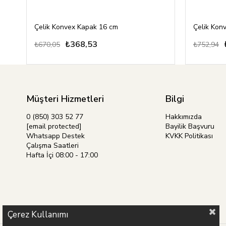
Çelik Konvex Kapak 16 cm
Çelik Kon
₺368,53
₺670,05
₺752,94
Müşteri Hizmetleri
Bilgi
0 (850) 303 52 77
Hakkımızda
[email protected]
Bayilik Başvuru
Whatsapp Destek
KVKK Politikası
Çalışma Saatleri
Hafta İçi 08:00 - 17:00
Çerez Kullanımı