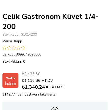
Çelik Gastronom Küvet 1/4-
200
Stok Kodu
31014200
Marka
:
Kapp
Barkod
:
8699349620660
Stok Miktarı
:
0
₺2.436,80
%
45
₺1.116,86
+ KDV
İndirim
₺1.340,24
KDV Dahil
₺142,77
`den başlayan taksitlerle