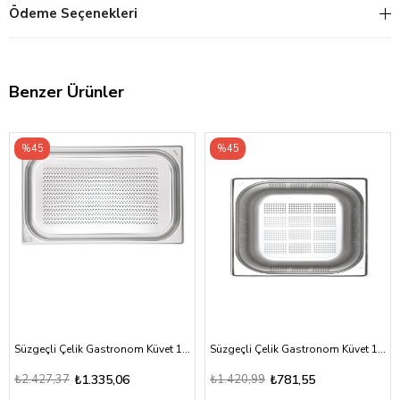
Ödeme Seçenekleri
Benzer Ürünler
%45
%45
Süzgeçli Çelik Gastronom Küvet 1/1-40
Süzgeçli Çelik Gastronom Küvet 1/2-20
₺2.427,37
₺1.335,06
₺1.420,99
₺781,55