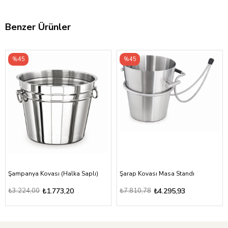
Benzer Ürünler
%45
%45
Şampanya Kovası (Halka Saplı)
Şarap Kovası Masa Standı
₺3.224,00
₺1.773,20
₺7.810,78
₺4.295,93