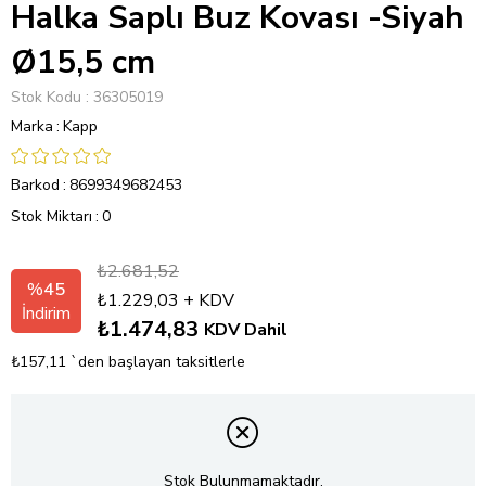
Halka Saplı Buz Kovası -Siyah
Ø15,5 cm
Stok Kodu
36305019
Marka
:
Kapp
Barkod
:
8699349682453
Stok Miktarı
:
0
₺2.681,52
%
45
₺1.229,03
+ KDV
İndirim
₺1.474,83
KDV Dahil
₺157,11
`den başlayan taksitlerle
Stok Bulunmamaktadır.