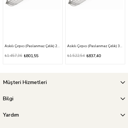
Askılı Çırpıcı (Paslanmaz Çelik) 25 cm
Askılı Çırpıcı (Paslanmaz Çelik) 30 cm
₺1.457,36
₺801,55
₺1.522,54
₺837,40
Müşteri Hizmetleri
Bilgi
Yardım