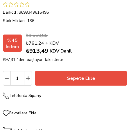
Barkod
:
8699349616496
Stok Miktarı
:
136
₺1.660,89
%
45
₺761,24
+ KDV
İndirim
₺913,49
KDV Dahil
₺97,31
`den başlayan taksitlerle
Telefonla Sipariş
Favorilere Ekle